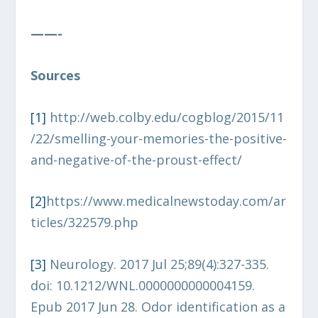
——-
Sources
[1]
http://web.colby.edu/cogblog/2015/11
/22/smelling-your-memories-the-positive-
and-negative-of-the-proust-effect/
[2]
https://www.medicalnewstoday.com/ar
ticles/322579.php
[3
]
Neurology. 2017 Jul 25;89(4):327-335.
doi: 10.1212/WNL.0000000000004159.
Epub 2017 Jun 28. Odor identification as a