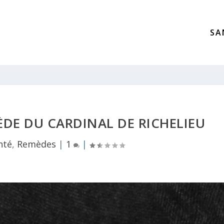
SA
ÈDE DU CARDINAL DE RICHELIEU
nté
,
Remèdes
|
1
|