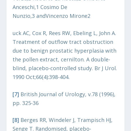
Anceschi,1 Cosimo De
Nunzio,3 andVincenzo Mirone2
uck AC, Cox R, Rees RW, Ebeling L, John A.
Treatment of outflow tract obstruction
due to benign prostatic hyperplasia with
the pollen extract, cernilton. A double-
blind, placebo-controlled study. Br J Urol.
1990 Oct;66(4):398-404.
[7
]
British Journal of Urology, v.78 (1996),
pp. 325-36
[8
]
Berges RR, Windeler J, Trampisch HJ,
Senge T. Randomised, placebo-