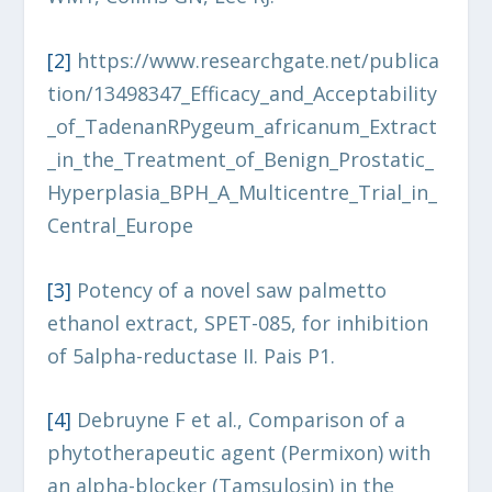
[2]
https://www.researchgate.net/publica
tion/13498347_Efficacy_and_Acceptability
_of_TadenanRPygeum_africanum_Extract
_in_the_Treatment_of_Benign_Prostatic_
Hyperplasia_BPH_A_Multicentre_Trial_in_
Central_Europe
[3
]
Potency of a novel saw palmetto
ethanol extract, SPET-085, for inhibition
of 5alpha-reductase II. Pais P1.
[4]
Debruyne F et al., Comparison of a
phytotherapeutic agent (Permixon) with
an alpha-blocker (Tamsulosin) in the